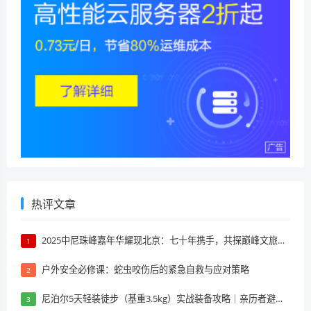
热评文章
2025中尼珠峰嘉年华耀现北京：七十年携手，共探巅峰文旅新境
1
户外安全必修课：蛇虫咬伤后的紧急自救与应对策略
2
尼泊尔5天轻装徒步（基重3.5kg）实战装备攻略｜亲历者避坑指南
3