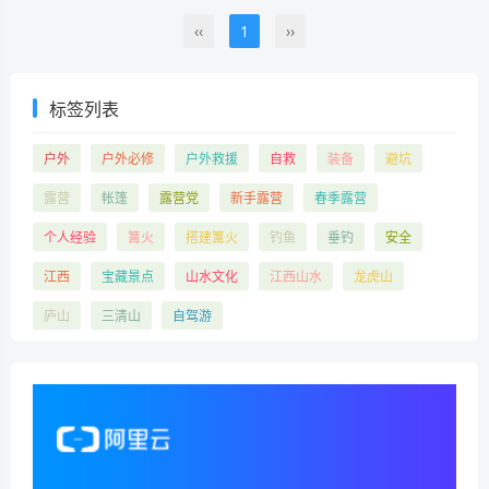
‹‹
1
››
标签列表
户外
户外必修
户外救援
自救
装备
避坑
露营
帐篷
露营党
新手露营
春季露营
个人经验
篝火
搭建篝火
钓鱼
垂钓
安全
江西
宝藏景点
山水文化
江西山水
龙虎山
庐山
三清山
自驾游